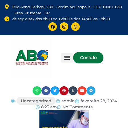
Rua Anna Gerbasi, 230 - Jardim Aquinopolis - CEP 19061-080
- Pres. Prudente - SP
de seg a sex das 8h00 ao 12h00 e das 14h00 as 18h00
Contato
Corpo Diretivo
Associe-se
Uncategorized
admin
fevereiro 28, 2024
8:23 am
No Comments