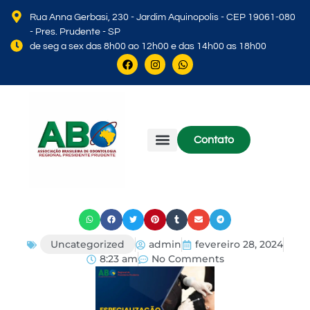
Rua Anna Gerbasi, 230 - Jardim Aquinopolis - CEP 19061-080
- Pres. Prudente - SP
de seg a sex das 8h00 ao 12h00 e das 14h00 as 18h00
Contato
Corpo Diretivo
Associe-se
Uncategorized
admin
fevereiro 28, 2024
8:23 am
No Comments