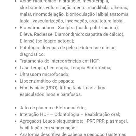
Ácido Hialurônico: hidratação, mesoterapia,
skinbooster, volumização,mento, mandíbula, olheiras,
malar, rinomodelação, biomodulação lalbial,anatomia
labial, vascularização, invervação, arquitetura labial.
Bioestimuladores: Sculptra (ácido poli-L-láctico),
Elleva, Radiesse, Diamond(hidroxiapatita de cálcio),
Ellansé (policaprolactona);
Patologia: doenças de pele de interesse clínico,
diagnóstico;
Tratamento de Intercorrências em HOF;
Laserterapia, Ledterapia, Terapia Biofotônica;
Ultrassom microfocado;
Lipoenzimático de papada;
Fios Faciais (PDO): lifting facial, nariz, fios
espiculados lisos e parafusos.
Jato de plasma e Eletrocautério;
Interação HOF – Odontologia – Reabilitação oral;
Agregados Leuco-plaquetários: i-PRF, PRP, plasmagel,
habilitação em venopunção;
Anatomia descritiva de cabeça e pescoço (sistemas